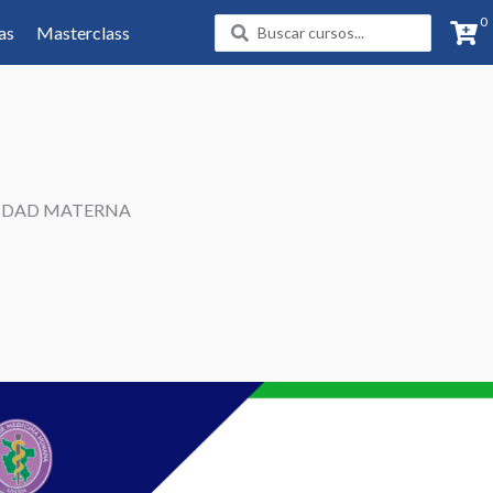
0
Search
as
Masterclass
...
LIDAD MATERNA