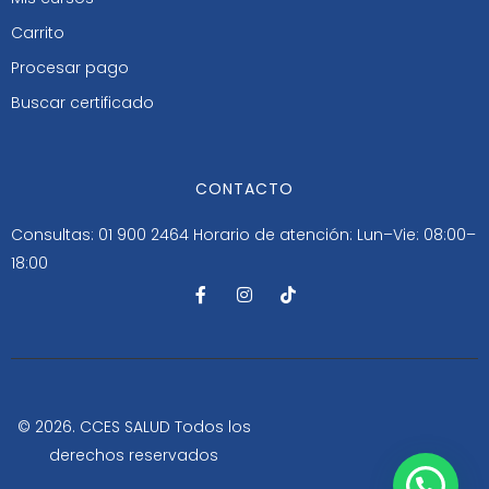
Carrito
Procesar pago
Buscar certificado
CONTACTO
Consultas: 01 900 2464
Horario de atención: Lun–Vie: 08:00–
18:00
F
I
T
a
n
i
c
s
k
e
t
t
b
a
o
o
g
k
o
r
k
a
-
m
© 2026. CCES SALUD Todos los
f
derechos reservados