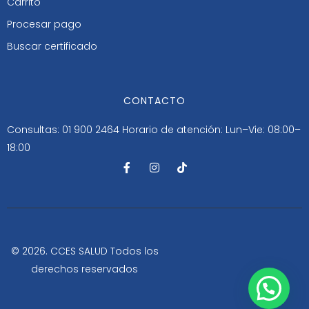
Carrito
Procesar pago
Buscar certificado
CONTACTO
Consultas: 01 900 2464
Horario de atención: Lun–Vie: 08:00–
18:00
F
I
T
a
n
i
c
s
k
e
t
t
b
a
o
o
g
k
o
r
k
a
-
m
© 2026. CCES SALUD Todos los
f
derechos reservados