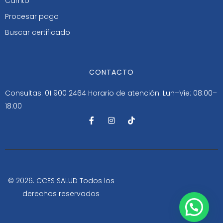
Carrito
Procesar pago
Buscar certificado
CONTACTO
Consultas: 01 900 2464
Horario de atención: Lun–Vie: 08:00–
18:00
F
I
T
a
n
i
c
s
k
e
t
t
b
a
o
o
g
k
o
r
k
a
-
m
© 2026. CCES SALUD Todos los
f
derechos reservados