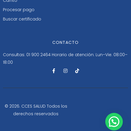
Carrito
Procesar pago
Buscar certificado
CONTACTO
Consultas: 01 900 2464
Horario de atención: Lun–Vie: 08:00–
18:00
F
I
T
a
n
i
c
s
k
e
t
t
b
a
o
o
g
k
o
r
k
a
-
m
© 2026. CCES SALUD Todos los
f
derechos reservados