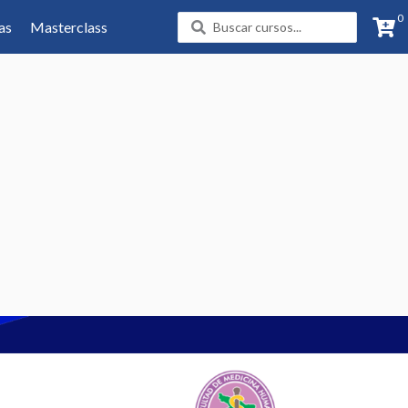
0
Search
as
Masterclass
...