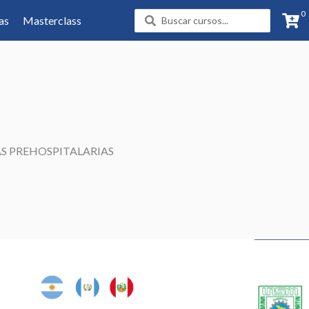
0
Search
as
Masterclass
...
S PREHOSPITALARIAS