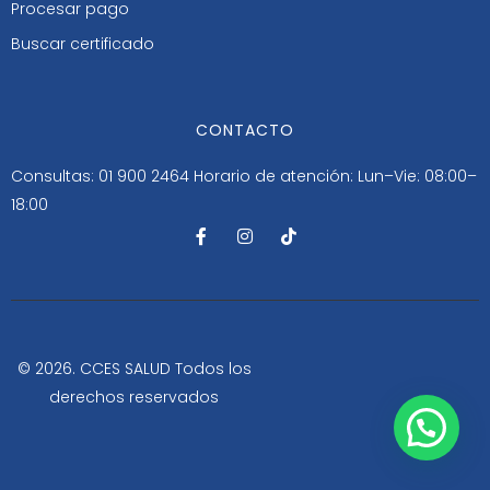
Procesar pago
Buscar certificado
CONTACTO
Consultas: 01 900 2464
Horario de atención: Lun–Vie: 08:00–
18:00
F
I
T
a
n
i
c
s
k
e
t
t
b
a
o
o
g
k
o
r
k
a
-
m
© 2026. CCES SALUD Todos los
f
derechos reservados