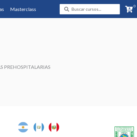
0
Search
as
Masterclass
...
S PREHOSPITALARIAS