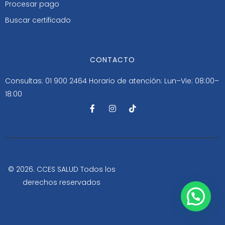
Procesar pago
Buscar certificado
CONTACTO
Consultas: 01 900 2464
Horario de atención: Lun–Vie: 08:00–
18:00
F
I
T
a
n
i
c
s
k
e
t
t
b
a
o
o
g
k
o
r
k
a
-
m
© 2026. CCES SALUD Todos los
f
derechos reservados