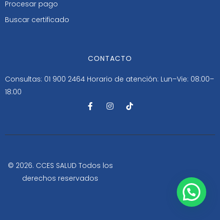
Procesar pago
Buscar certificado
CONTACTO
Consultas: 01 900 2464
Horario de atención: Lun–Vie: 08:00–
18:00
F
I
T
a
n
i
c
s
k
e
t
t
b
a
o
o
g
k
o
r
k
a
-
m
© 2026. CCES SALUD Todos los
f
derechos reservados