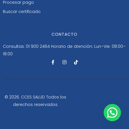
Procesar pago
Buscar certificado
CONTACTO
Consultas: 01 900 2464
Horario de atención: Lun–Vie: 08:00–
18:00
F
I
T
a
n
i
c
s
k
e
t
t
b
a
o
o
g
k
o
r
k
a
-
m
© 2026. CCES SALUD Todos los
f
derechos reservados