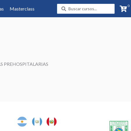
0
Search
as
Masterclass
...
S PREHOSPITALARIAS