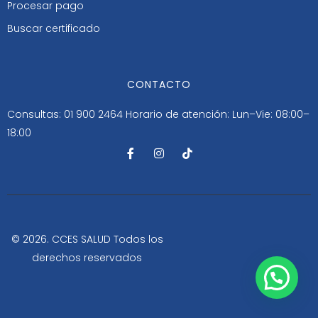
Procesar pago
Buscar certificado
CONTACTO
Consultas: 01 900 2464
Horario de atención: Lun–Vie: 08:00–
18:00
F
I
T
a
n
i
c
s
k
e
t
t
b
a
o
o
g
k
o
r
k
a
-
m
© 2026. CCES SALUD Todos los
f
derechos reservados