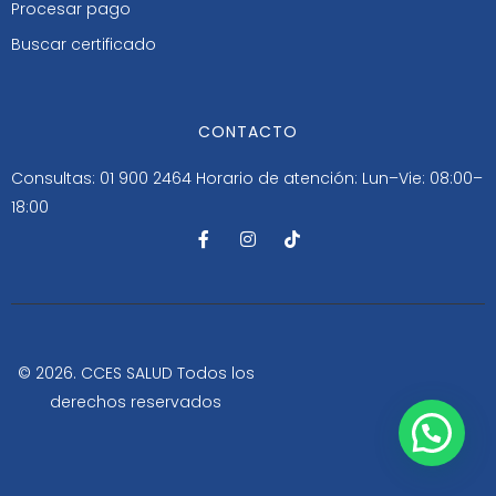
Procesar pago
Buscar certificado
CONTACTO
Consultas: 01 900 2464
Horario de atención: Lun–Vie: 08:00–
18:00
F
I
T
a
n
i
c
s
k
e
t
t
b
a
o
o
g
k
o
r
k
a
-
m
© 2026. CCES SALUD Todos los
f
derechos reservados