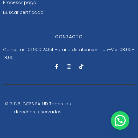
Procesar pago
Buscar certificado
CONTACTO
Consultas: 01 900 2464
Horario de atención: Lun–Vie: 08:00–
18:00
F
I
T
a
n
i
c
s
k
e
t
t
b
a
o
o
g
k
o
r
k
a
-
m
© 2026. CCES SALUD Todos los
f
derechos reservados