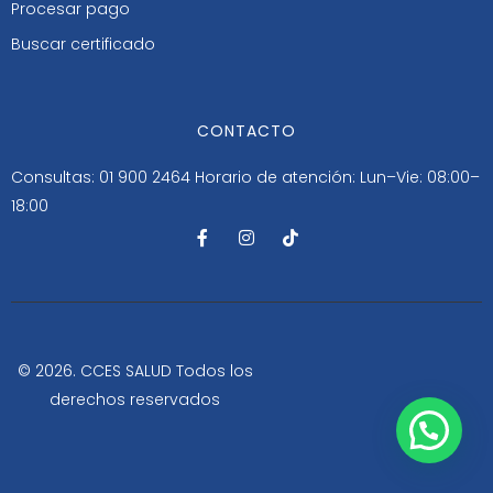
Procesar pago
Buscar certificado
CONTACTO
Consultas: 01 900 2464
Horario de atención: Lun–Vie: 08:00–
18:00
F
I
T
a
n
i
c
s
k
e
t
t
b
a
o
o
g
k
o
r
k
a
-
m
© 2026. CCES SALUD Todos los
f
derechos reservados