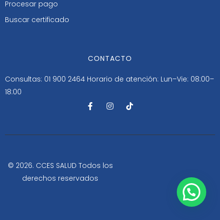
Procesar pago
Buscar certificado
CONTACTO
Consultas: 01 900 2464
Horario de atención: Lun–Vie: 08:00–
18:00
F
I
T
a
n
i
c
s
k
e
t
t
b
a
o
o
g
k
o
r
k
a
-
m
© 2026. CCES SALUD Todos los
f
derechos reservados