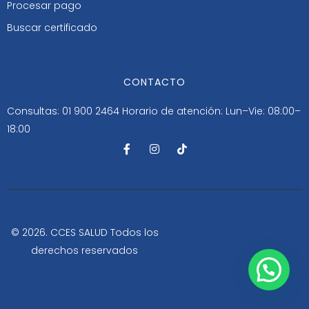
Procesar pago
Buscar certificado
CONTACTO
Consultas: 01 900 2464
Horario de atención: Lun–Vie: 08:00–
18:00
F
I
T
a
n
i
c
s
k
e
t
t
b
a
o
o
g
k
o
r
k
a
-
m
© 2026. CCES SALUD Todos los
f
derechos reservados