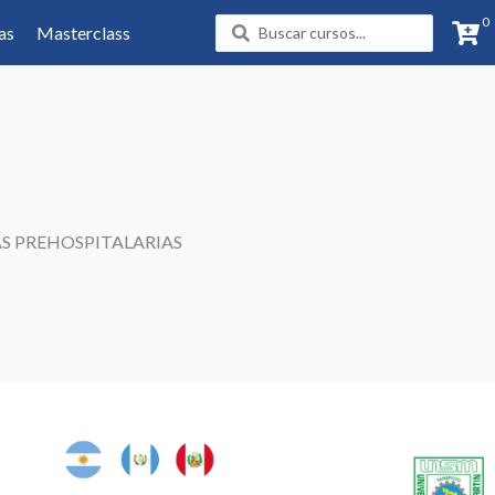
0
Search
as
Masterclass
...
S PREHOSPITALARIAS