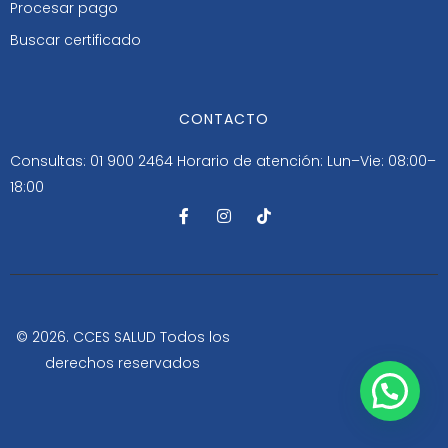
Procesar pago
Buscar certificado
CONTACTO
Consultas: 01 900 2464
Horario de atención: Lun–Vie: 08:00–
18:00
F
I
T
a
n
i
c
s
k
e
t
t
b
a
o
o
g
k
o
r
k
a
-
m
© 2026. CCES SALUD Todos los
f
derechos reservados