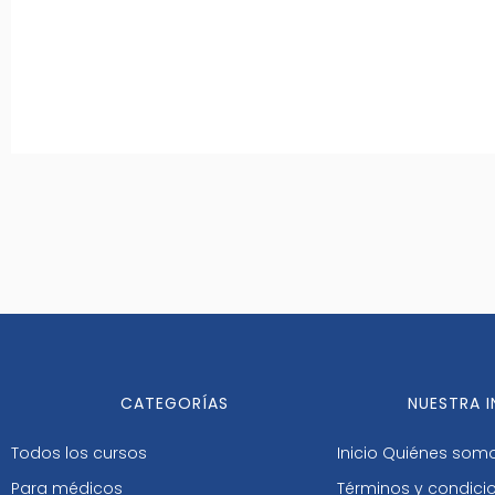
CATEGORÍAS
NUESTRA 
Todos los cursos
Inicio
Quiénes som
Para médicos
Términos y condici