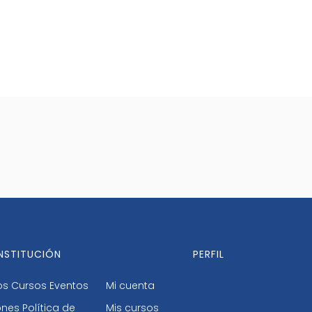
INSTITUCIÓN
PERFIL
os
Cursos
Eventos
Mi cuenta
ones
Política de
Mis cursos