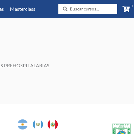
0
Search
as
Masterclass
...
S PREHOSPITALARIAS