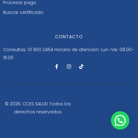
Procesar pago
Buscar certificado
CONTACTO
Consultas: 01 900 2464
Horario de atención: Lun–Vie: 08:00–
18:00
F
I
T
a
n
i
c
s
k
e
t
t
b
a
o
o
g
k
o
r
k
a
-
m
© 2026. CCES SALUD Todos los
f
derechos reservados