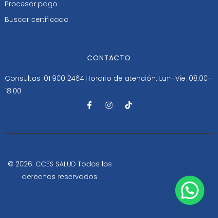
Procesar pago
Buscar certificado
CONTACTO
Consultas: 01 900 2464
Horario de atención: Lun–Vie: 08:00–
18:00
F
I
T
a
n
i
c
s
k
e
t
t
b
a
o
o
g
k
o
r
k
a
-
m
© 2026. CCES SALUD Todos los
f
derechos reservados