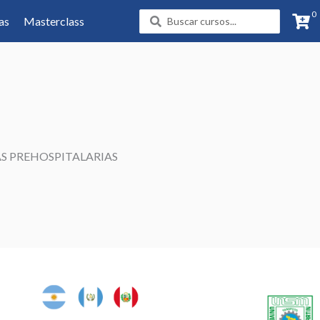
0
Search
as
Masterclass
...
S PREHOSPITALARIAS