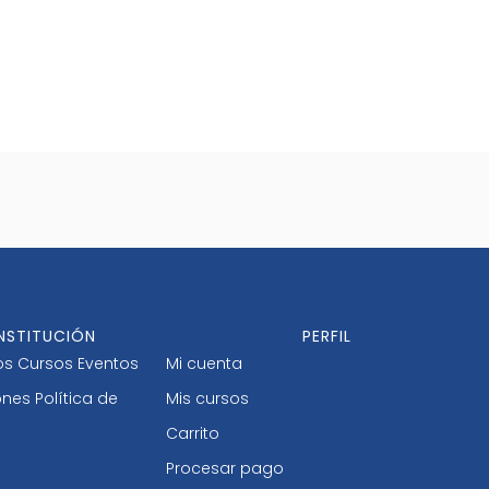
INSTITUCIÓN
PERFIL
os
Cursos
Eventos
Mi cuenta
ones
Política de
Mis cursos
Carrito
Procesar pago