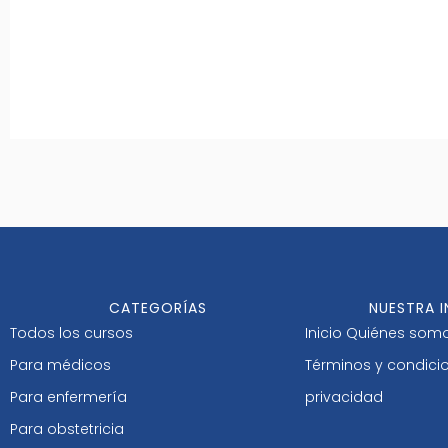
CATEGORÍAS
NUESTRA 
Todos los cursos
Inicio
Quiénes som
Para médicos
Términos y condici
Para enfermería
privacidad
Para obstetricia