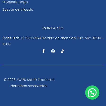
Procesar pago
Buscar certificado
CONTACTO
Consultas: 01 900 2464
Horario de atención: Lun–Vie: 08:00–
18:00
F
I
T
a
n
i
c
s
k
e
t
t
b
a
o
o
g
k
o
r
k
a
-
m
© 2026. CCES SALUD Todos los
f
derechos reservados