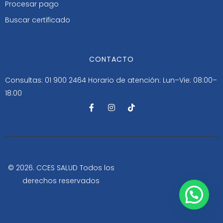
Procesar pago
Buscar certificado
CONTACTO
Consultas: 01 900 2464
Horario de atención: Lun–Vie: 08:00–
18:00
F
I
T
a
n
i
c
s
k
e
t
t
b
a
o
o
g
k
o
r
k
a
-
m
© 2026. CCES SALUD Todos los
f
derechos reservados