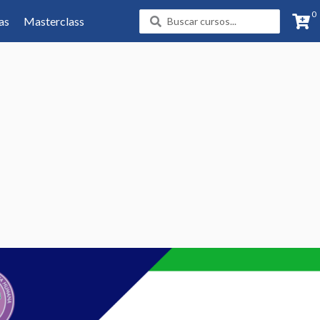
0
Search
as
Masterclass
...