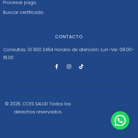
Procesar pago
Buscar certificado
CONTACTO
Consultas: 01 900 2464
Horario de atención: Lun–Vie: 08:00–
18:00
F
I
T
a
n
i
c
s
k
e
t
t
b
a
o
o
g
k
o
r
k
a
-
m
© 2026. CCES SALUD Todos los
f
derechos reservados