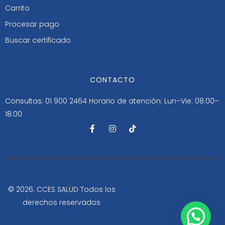
Carrito
Procesar pago
Buscar certificado
CONTACTO
Consultas: 01 900 2464
Horario de atención: Lun–Vie: 08:00–
18:00
F
I
T
a
n
i
c
s
k
e
t
t
b
a
o
o
g
k
o
r
k
a
-
m
© 2026. CCES SALUD Todos los
f
derechos reservados