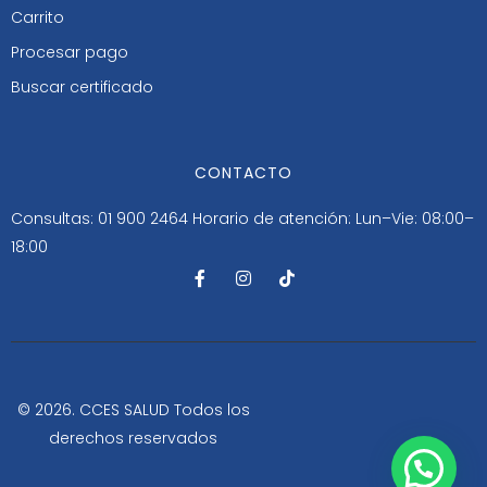
Carrito
Procesar pago
Buscar certificado
CONTACTO
Consultas: 01 900 2464
Horario de atención: Lun–Vie: 08:00–
18:00
F
I
T
a
n
i
c
s
k
e
t
t
b
a
o
o
g
k
o
r
k
a
-
m
© 2026. CCES SALUD Todos los
f
derechos reservados