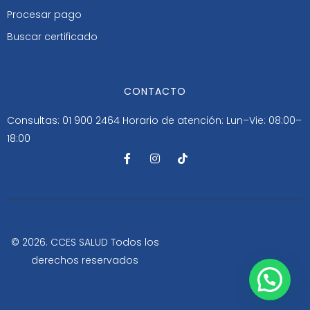
Procesar pago
Buscar certificado
CONTACTO
Consultas: 01 900 2464
Horario de atención: Lun–Vie: 08:00–
18:00
F
I
T
a
n
i
c
s
k
e
t
t
b
a
o
o
g
k
o
r
k
a
-
m
© 2026. CCES SALUD Todos los
f
derechos reservados