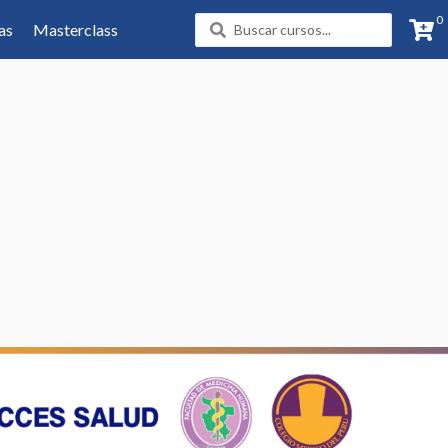
0
Search
as
Masterclass
...