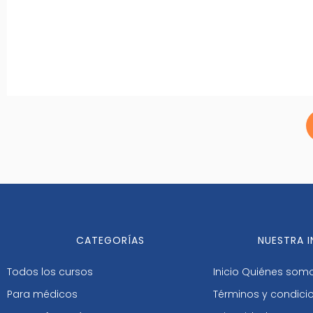
CATEGORÍAS
NUESTRA 
Todos los cursos
Inicio
Quiénes som
Para médicos
Términos y condici