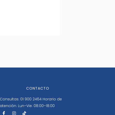
CONTACTO
Consultas: 01 900 2464
Horario de
atención: Lun–Vie: 08:00–18:00
F
I
T
a
n
i