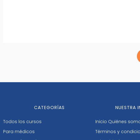
CATEGORÍAS
NUESTRA 
Todos los cursos
Inicio
Quiénes som
Para médicos
Términos y condici