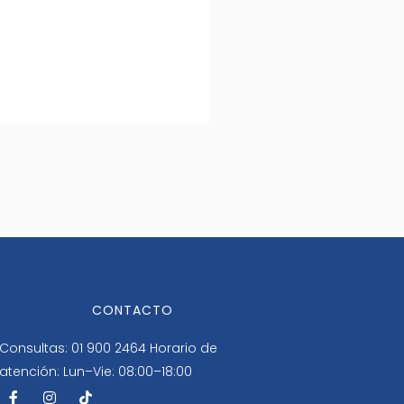
CONTACTO
Consultas: 01 900 2464
Horario de
atención: Lun–Vie: 08:00–18:00
F
I
T
a
n
i