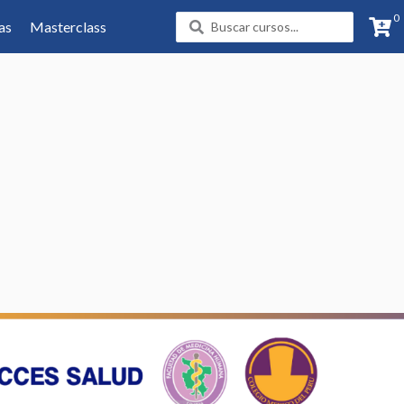
0
Search
as
Masterclass
...