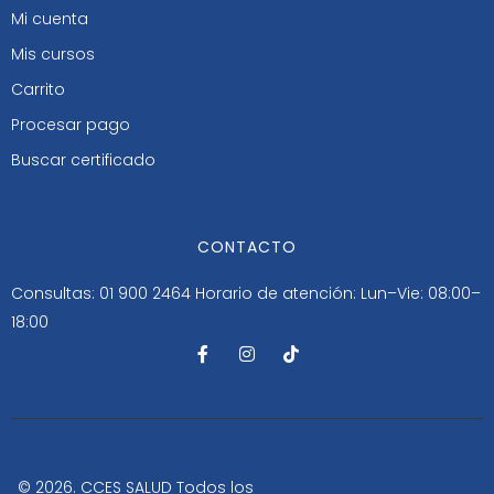
Mi cuenta
Mis cursos
Carrito
Procesar pago
Buscar certificado
CONTACTO
Consultas: 01 900 2464
Horario de atención: Lun–Vie: 08:00–
18:00
F
I
T
a
n
i
c
s
k
e
t
t
b
a
o
o
g
k
o
r
k
a
-
m
© 2026. CCES SALUD Todos los