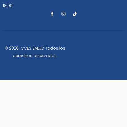
18:00
F
I
T
a
n
i
c
s
k
e
t
t
b
a
o
o
g
k
o
r
k
a
-
m
© 2026. CCES SALUD Todos los
f
derechos reservados