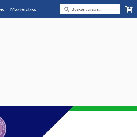
0
Search
as
Masterclass
...