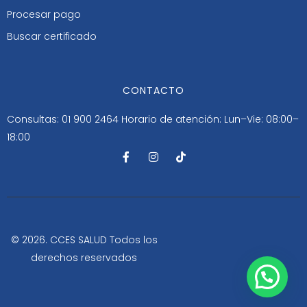
Procesar pago
Buscar certificado
CONTACTO
Consultas: 01 900 2464
Horario de atención: Lun–Vie: 08:00–
18:00
F
I
T
a
n
i
c
s
k
e
t
t
b
a
o
o
g
k
o
r
k
a
-
m
© 2026. CCES SALUD Todos los
f
derechos reservados