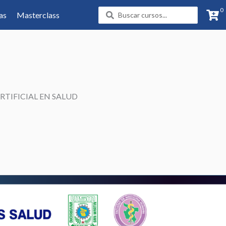
0
Search
as
Masterclass
...
RTIFICIAL EN SALUD