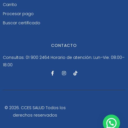
Carrito
Procesar pago
Buscar certificado
CONTACTO
Consultas: 01 900 2464
Horario de atención: Lun–Vie: 08:00–
18:00
F
I
T
a
n
i
c
s
k
e
t
t
b
a
o
o
g
k
o
r
k
a
-
m
© 2026. CCES SALUD Todos los
f
derechos reservados