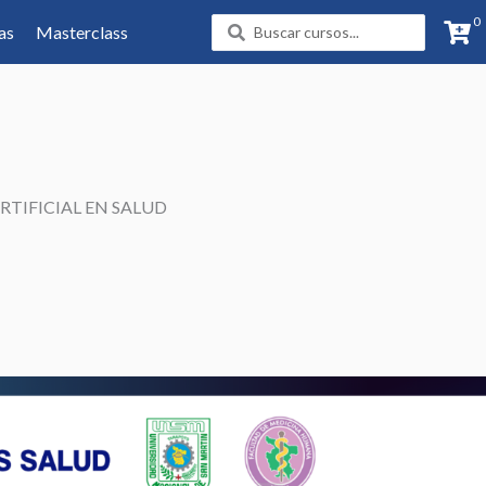
0
Search
as
Masterclass
...
RTIFICIAL EN SALUD