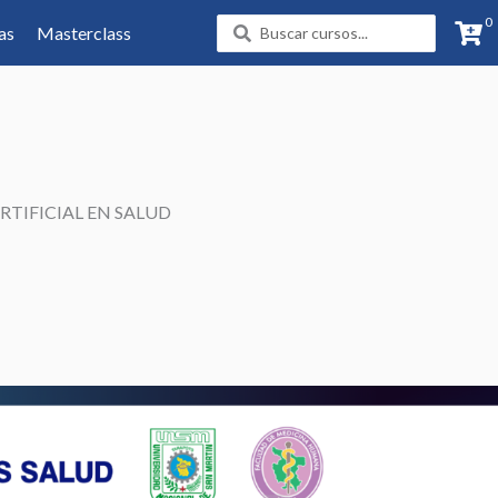
0
Search
as
Masterclass
...
RTIFICIAL EN SALUD