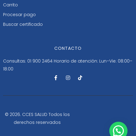
Carrito
Procesar pago
Buscar certificado
CONTACTO
Consultas: 01 900 2464
Horario de atención: Lun–Vie: 08:00–
18:00
F
I
T
a
n
i
c
s
k
e
t
t
b
a
o
o
g
k
o
r
k
a
-
m
© 2026. CCES SALUD Todos los
f
derechos reservados