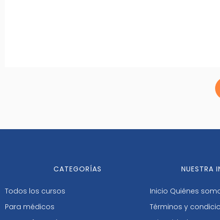
CATEGORÍAS
NUESTRA 
Todos los cursos
Inicio
Quiénes som
Para médicos
Términos y condici