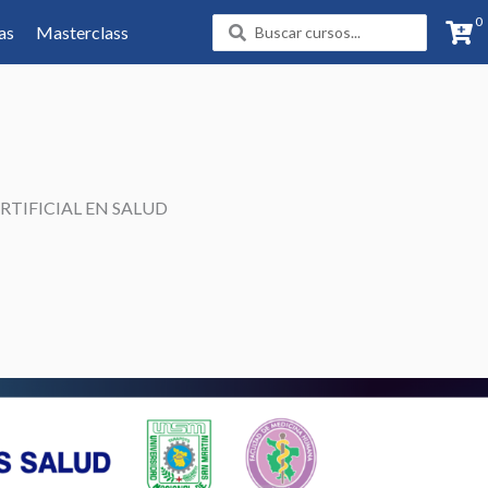
0
Search
as
Masterclass
...
RTIFICIAL EN SALUD