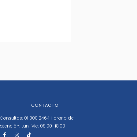
CONTACTO
Consultas: 01 900 2464
Horario de
atención: Lun–Vie: 08:00–18:00
F
I
T
a
n
i