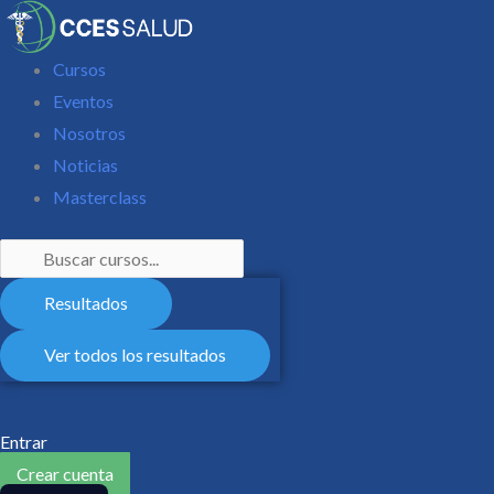
Search
Search
...
...
Cursos
Eventos
Nosotros
Noticias
Masterclass
Resultados
Ver todos los resultados
Entrar
Crear cuenta