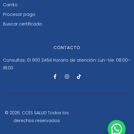
Carrito
Procesar pago
Buscar certificado
CONTACTO
Consultas: 01 900 2464
Horario de atención: Lun–Vie: 08:00–
18:00
F
I
T
a
n
i
c
s
k
e
t
t
b
a
o
o
g
k
o
r
k
a
-
m
© 2026. CCES SALUD Todos los
f
derechos reservados