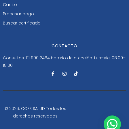
Carrito
Procesar pago
Buscar certificado
CONTACTO
Consultas: 01 900 2464
Horario de atención: Lun–Vie: 08:00–
18:00
F
I
T
a
n
i
c
s
k
e
t
t
b
a
o
o
g
k
o
r
k
a
-
m
© 2026. CCES SALUD Todos los
f
derechos reservados