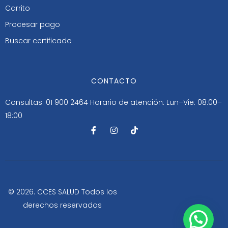
Carrito
Procesar pago
Buscar certificado
CONTACTO
Consultas: 01 900 2464
Horario de atención: Lun–Vie: 08:00–
18:00
F
I
T
a
n
i
c
s
k
e
t
t
b
a
o
o
g
k
o
r
k
a
-
m
© 2026. CCES SALUD Todos los
f
derechos reservados