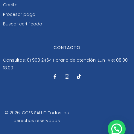
Carrito
Procesar pago
Buscar certificado
CONTACTO
Consultas: 01 900 2464
Horario de atención: Lun–Vie: 08:00–
18:00
F
I
T
a
n
i
c
s
k
e
t
t
b
a
o
o
g
k
o
r
k
a
-
m
© 2026. CCES SALUD Todos los
f
derechos reservados