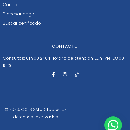
Carrito
Procesar pago
Buscar certificado
CONTACTO
Consultas: 01 900 2464
Horario de atención: Lun–Vie: 08:00–
18:00
F
I
T
a
n
i
c
s
k
e
t
t
b
a
o
o
g
k
o
r
k
a
-
m
© 2026. CCES SALUD Todos los
f
derechos reservados